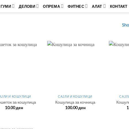
ГУМИ
ДЕЛОВИ
ОПРЕМА
ФИТНЕС
АЛАТ
КОНТАКТ
Sho
АЈЛИ И КОШУЛИЦИ
САЈЛИ И КОШУЛИЦИ
САЈЛ
ршеток за кошулица
Кошулица за кочница
Кошул
10.00
ден
100.00
ден
1