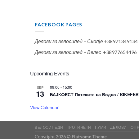
FACEBOOK PAGES
Делови за велосипед – Скопје
+38971349134
Делови за велосипед – Велес
+38977654496
Upcoming Events
09:00
-
15:00
SEP
13
БАЈКФЕСТ Патеките на Водно / BIKEFEST
View Calendar
ВЕЛОСИПЕДИ
ТРОТИНЕТИ
ГУМИ
ДЕЛОВИ
ОП
Copyright 2026 ©
Flatsome Theme