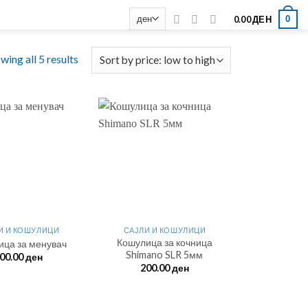
0
0.00
ДЕН
wing all 5 results
И И КОШУЛИЦИ
САЈЛИ И КОШУЛИЦИ
Кошулица за кочница
ица за менувач
Shimano SLR 5мм
00.00
ден
200.00
ден