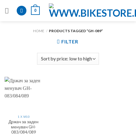
Skip
0
to
content
HOME
/
PRODUCTS TAGGED “GH-089”
FILTER
1 Х М10
Држач за заден
менувач GH-
083/084/089