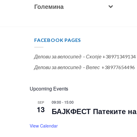
Големина
FACEBOOK PAGES
Делови за велосипед – Скопје
+38971349134
Делови за велосипед – Велес
+38977654496
Upcoming Events
09:00
-
15:00
SEP
13
БАЈКФЕСТ Патеките на 
View Calendar