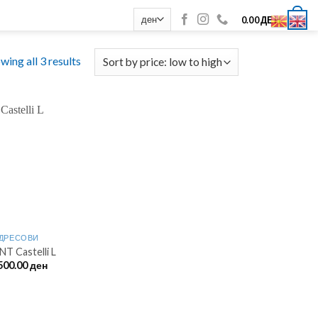
0
0.00
ДЕН
wing all 3 results
ДРЕСОВИ
T Castelli L
500.00
ден