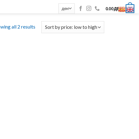
0
0.00
ДЕН
wing all 2 results