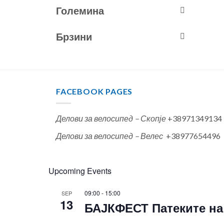
Големина
Брзини
FACEBOOK PAGES
Делови за велосипед – Скопје
+38971349134
Делови за велосипед – Велес
+38977654496
Upcoming Events
09:00
-
15:00
SEP
13
БАЈКФЕСТ Патеките на 