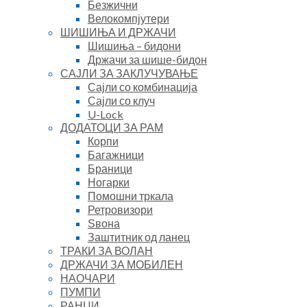
Безжични
Велокомпјутери
ШИШИЊА И ДРЖАЧИ
Шишиња – бидони
Држачи за шише-бидон
САЈЛИ ЗА ЗАКЛУЧУВАЊЕ
Сајли со комбинација
Сајли со клуч
U-Lock
ДОДАТОЦИ ЗА РАМ
Корпи
Багажници
Браници
Ногарки
Помошни тркала
Ретровизори
Ѕвона
Заштитник од ланец
ТРАКИ ЗА ВОЛАН
ДРЖАЧИ ЗА МОБИЛЕН
НАОЧАРИ
ПУМПИ
РАНЦИ