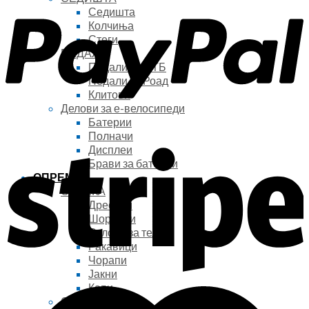
Седишта
Колчиња
Стеги
ПЕДАЛИ
Педали за МТБ
Педали за Роад
Клитови
Делови за е-велосипеди
Батерии
Полначи
Дисплеи
Брави за батерии
ОПРЕМА
ОБЛЕКА
Дресови
Шорцеви
Оклопи за тело
Ракавици
Чорапи
Јакни
Капи
ОБУВКИ