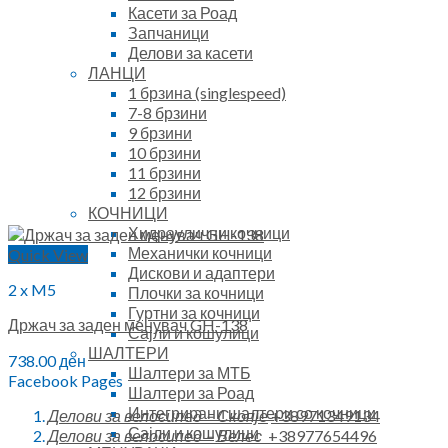
Касети за Роад
Запчаници
Делови за касети
ЛАНЦИ
1 брзина (singlespeed)
7-8 брзини
9 брзини
10 брзини
11 брзини
12 брзини
КОЧНИЦИ
Хидраулични кочници
Механички кочници
Quick View
Дискови и адаптери
2 x M5
Плочки за кочници
Гуртни за кочници
Држач за заден менувач GH-138
Сајли и кошулици
ШАЛТЕРИ
738.00
ден
Шалтери за МТБ
Facebook Pages
Шалтери за Роад
Интегрирани шалтери со кочници
Делови за велосипед – Скопје
+38971349134
Сајли и кошулици
Делови за велосипед – Велес
+38977654496