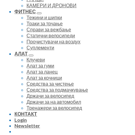
КАМЕРИ И ДРОНОВИ
ФИТНЕС
Тежини и шипки
Траки за трчање
Справи за вежбање
Статични велосипеди
Прочистувачи на воздух
Суплементи
АЛАТ
Клучеви
Алат за гуми
Алат за ланец
Алат за кочници
Средства за чистење
Средства за подмачкување
Држачи за велосипед
Држачи за на автомобил
Тренажери за велосипед
КОНТАКТ
Login
Newsletter