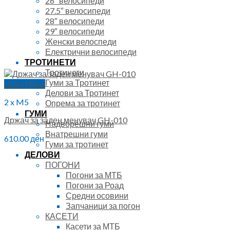
26″ велосипеди
27.5″ велосипеди
28″ велосипеди
29″ велосипеди
Женски велоспеди
Електрични велосипеди
ТРОТИНЕТИ
Тротинети
Гуми за Тротинет
Quick View
Делови за Тротинет
2 x M5
Опрема за тротинет
ГУМИ
Држач за заден менувач GH-010
Надворешни гуми
Внатрешни гуми
610.00
ден
Гуми за тротинет
ДЕЛОВИ
ПОГОНИ
Погони за МТБ
Погони за Роад
Средни осовини
Запчаници за погон
КАСЕТИ
Касети за МТБ