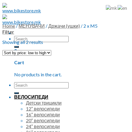
Skip
to
content
Home
/
МЕНУВАЧИ
/
Држачи (ушки)
/
2 x M5
Filter
Search
Showing all 2 results
for:
0
Cart
No products in the cart.
Search
for:
ВЕЛОСИПЕДИ
Детски трицикли
12″ велосипеди
16″ велосипеди
20″ велосипеди
24″ велосипеди