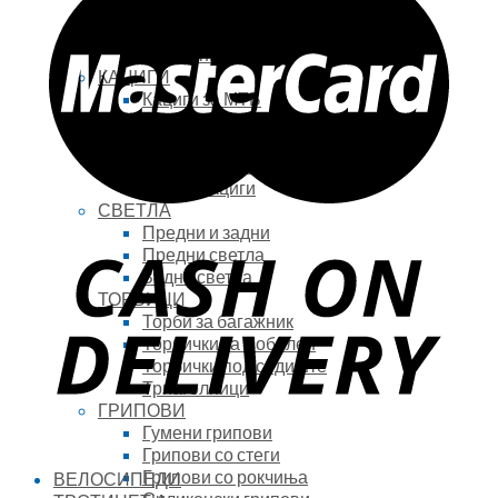
Кондури за МТБ
Кондури за Роад
Камашни
КАЦИГИ
Кациги за МТБ
Кациги за Роад
Кациги за тротинет
FullFace кациги
Детски кациги
СВЕТЛА
Предни и задни
Предни светла
Задни светла
ТОРБИЦИ
Торби за багажник
Торбички за мобилен
Торбички под седиште
Триаголници
ГРИПОВИ
Гумени грипови
Грипови со стеги
Грипови со рокчиња
ВЕЛОСИПЕДИ