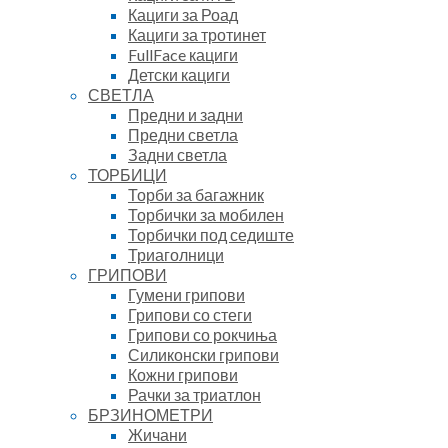
Кациги за Роад
Кациги за тротинет
FullFace кациги
Детски кациги
СВЕТЛА
Предни и задни
Предни светла
Задни светла
ТОРБИЦИ
Торби за багажник
Торбички за мобилен
Торбички под седиште
Триаголници
ГРИПОВИ
Гумени грипови
Грипови со стеги
Грипови со рокчиња
Силиконски грипови
Кожни грипови
Рачки за триатлон
БРЗИНОМЕТРИ
Жичани