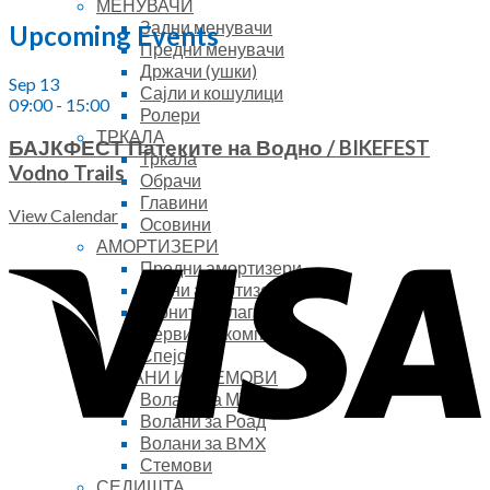
МЕНУВАЧИ
Задни менувачи
Upcoming Events
Предни менувачи
Држачи (ушки)
Sep
13
Сајли и кошулици
09:00
-
15:00
Ролери
ТРКАЛА
БАЈКФЕСТ Патеките на Водно / BIKEFEST
Тркала
Vodno Trails
Обрачи
Главини
View Calendar
Осовини
АМОРТИЗЕРИ
Предни амортизери
Задни амортизери
Гарнитура лагери
Сервисни комплети
Спејсери
ВОЛАНИ И СТЕМОВИ
Волани за МТБ
Волани за Роад
Волани за BMX
Стемови
СЕДИШТА