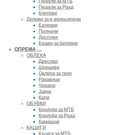
Педали за МТБ
Педали за Роад
Клитови
Делови за е-велосипеди
Батерии
Полначи
Дисплеи
Брави за батерии
ОПРЕМА
ОБЛЕКА
Дресови
Шорцеви
Оклопи за тело
Ракавици
Чорапи
Јакни
Капи
ОБУВКИ
Кондури за МТБ
Кондури за Роад
Камашни
КАЦИГИ
Кациги за МТБ