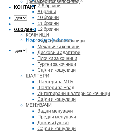
Тренажери за велосипед
7-8 брзини
КОНТАКТ
9 брзини
10 брзини
11 брзини
12 брзини
0.00
ден
0
КОЧНИЦИ
No products in the cart.
Хидраулични кочници
Механички кочници
Дискови и адаптери
Плочки за кочници
Гуртни за кочници
Сајли и кошулици
ШАЛТЕРИ
Шалтери за МТБ
Шалтери за Роад
Интегрирани шалтери со кочници
Сајли и кошулици
МЕНУВАЧИ
Задни менувачи
Предни менувачи
Држачи (ушки)
Сајли и кошулици