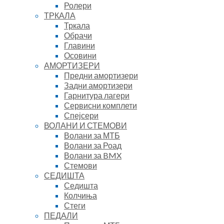
Ролери
ТРКАЛА
Тркала
Обрачи
Главини
Осовини
АМОРТИЗЕРИ
Предни амортизери
Задни амортизери
Гарнитура лагери
Сервисни комплети
Спејсери
ВОЛАНИ И СТЕМОВИ
Волани за МТБ
Волани за Роад
Волани за BMX
Стемови
СЕДИШТА
Седишта
Колчиња
Стеги
ПЕДАЛИ