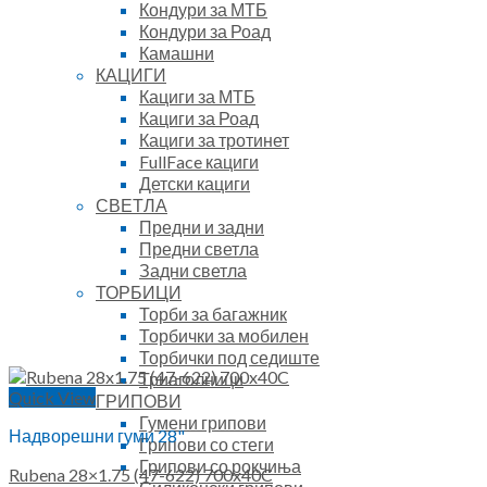
Кондури за МТБ
Кондури за Роад
Камашни
КАЦИГИ
Кациги за МТБ
Кациги за Роад
Кациги за тротинет
FullFace кациги
Детски кациги
СВЕТЛА
Предни и задни
Предни светла
Задни светла
ТОРБИЦИ
Торби за багажник
Торбички за мобилен
Торбички под седиште
Триаголници
Quick View
ГРИПОВИ
Гумени грипови
Надворешни гуми 28"
Грипови со стеги
Грипови со рокчиња
Rubena 28×1.75 (47-622) 700x40C