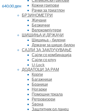
Силиконски грипови
Кожни грипови
640.00
ден
Рачки за триатлон
БРЗИНОМЕТРИ
Жичани
Безжични
Велокомпјутери
ШИШИЊА И ДРЖАЧИ
Шишиња – бидони
Држачи за шише-бидон
САЈЛИ ЗА ЗАКЛУЧУВАЊЕ
Сајли со комбинација
Сајли со клуч
U-Lock
ДОДАТОЦИ ЗА РАМ
Корпи
Багажници
Браници
Ногарки
Помошни тркала
Ретровизори
Ѕвона
Заштитник од ланец