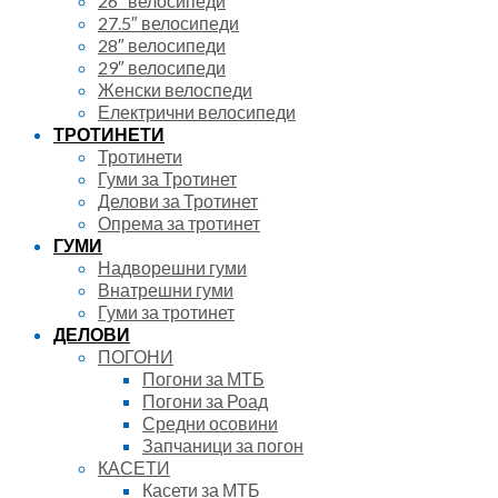
26″ велосипеди
27.5″ велосипеди
28″ велосипеди
29″ велосипеди
Женски велоспеди
Електрични велосипеди
ТРОТИНЕТИ
Тротинети
Гуми за Тротинет
Делови за Тротинет
Опрема за тротинет
ГУМИ
Надворешни гуми
Внатрешни гуми
Гуми за тротинет
ДЕЛОВИ
ПОГОНИ
Погони за МТБ
Погони за Роад
Средни осовини
Запчаници за погон
КАСЕТИ
Касети за МТБ