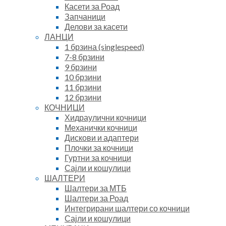
Касети за Роад
Запчаници
Делови за касети
ЛАНЦИ
1 брзина (singlespeed)
7-8 брзини
9 брзини
10 брзини
11 брзини
12 брзини
КОЧНИЦИ
Хидраулични кочници
Механички кочници
Дискови и адаптери
Плочки за кочници
Гуртни за кочници
Сајли и кошулици
ШАЛТЕРИ
Шалтери за МТБ
Шалтери за Роад
Интегрирани шалтери со кочници
Сајли и кошулици