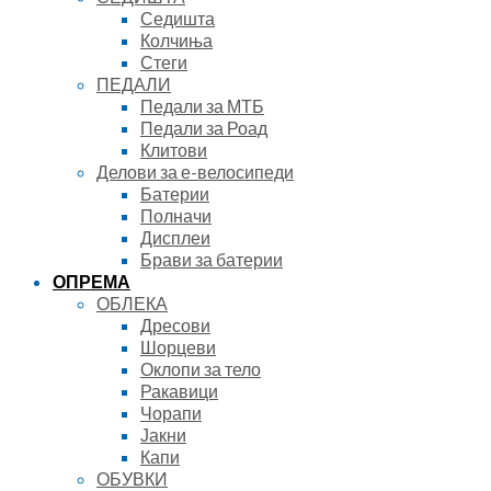
Седишта
Колчиња
Стеги
ПЕДАЛИ
Педали за МТБ
Педали за Роад
Клитови
Делови за е-велосипеди
Батерии
Полначи
Дисплеи
Брави за батерии
ОПРЕМА
ОБЛЕКА
Дресови
Шорцеви
Оклопи за тело
Ракавици
Чорапи
Јакни
Капи
ОБУВКИ