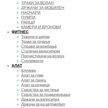
ТРАКИ ЗА ВОЛАН
ДРЖАЧИ ЗА МОБИЛЕН
НАОЧАРИ
ПУМПИ
РАНЦИ
КАМЕРИ И ДРОНОВИ
ФИТНЕС
Тежини и шипки
Траки за трчање
Справи за вежбање
Статични велосипеди
Прочистувачи на воздух
Суплементи
АЛАТ
Клучеви
Алат за гуми
Алат за ланец
Алат за кочници
Средства за чистење
Средства за подмачкување
Држачи за велосипед
Држачи за на автомобил