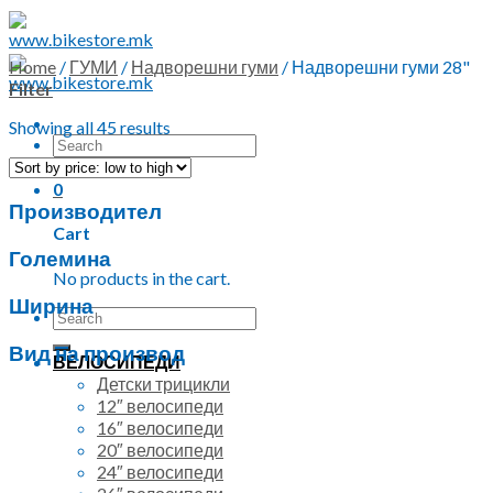
Skip
to
content
Home
/
ГУМИ
/
Надворешни гуми
/
Надворешни гуми 28"
Filter
Showing all 45 results
Search
for:
0
Производител
Cart
Големина
No products in the cart.
Ширина
Search
for:
Вид на производ
ВЕЛОСИПЕДИ
Детски трицикли
12″ велосипеди
16″ велосипеди
20″ велосипеди
24″ велосипеди