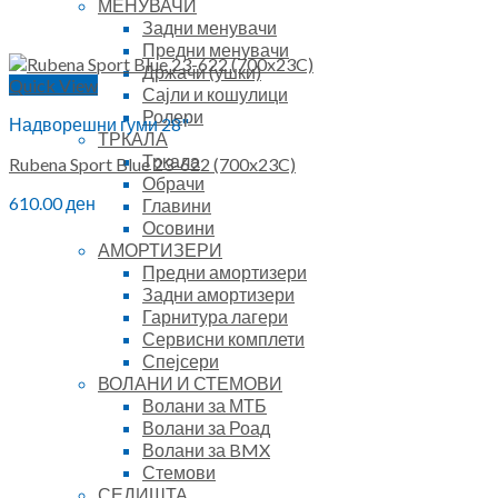
МЕНУВАЧИ
Задни менувачи
Предни менувачи
Држачи (ушки)
Quick View
Сајли и кошулици
Ролери
Надворешни гуми 28"
ТРКАЛА
Тркала
Rubena Sport Blue 23-622 (700x23C)
Обрачи
610.00
ден
Главини
Осовини
АМОРТИЗЕРИ
Предни амортизери
Задни амортизери
Гарнитура лагери
Сервисни комплети
Спејсери
ВОЛАНИ И СТЕМОВИ
Волани за МТБ
Волани за Роад
Волани за BMX
Стемови
СЕДИШТА