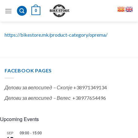
Skip
0
to
content
https://bikestore.mk/product-category/oprema/
FACEBOOK PAGES
Делови за велосипед – Скопје
+38971349134
Делови за велосипед – Велес
+38977654496
Upcoming Events
09:00
-
15:00
SEP