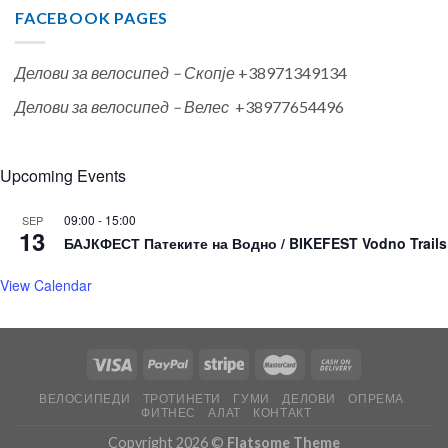
FACEBOOK PAGES
Делови за велосипед – Скопје
+38971349134
Делови за велосипед – Велес
+38977654496
Upcoming Events
09:00
-
15:00
SEP
13
БАЈКФЕСТ Патеките на Водно / BIKEFEST Vodno Trails
View Calendar
ВЕЛОСИПЕДИ
ТРОТИНЕТИ
ГУМИ
ДЕЛОВИ
ОПРЕМА
ФИТНЕС
АЛАТ
КОНТАКТ
Copyright 2026 ©
Flatsome Theme