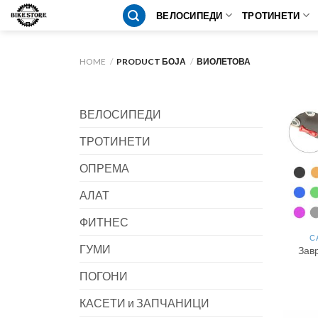
Skip
ВЕЛОСИПЕДИ
ТРОТИНЕТИ
to
content
HOME
/
PRODUCT БОЈА
/
ВИОЛЕТОВА
ВЕЛОСИПЕДИ
ТРОТИНЕТИ
ОПРЕМА
АЛАТ
ФИТНЕС
С
ГУМИ
Завр
ПОГОНИ
КАСЕТИ и ЗАПЧАНИЦИ