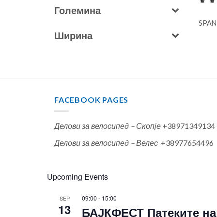
Големина
SPANK
Ширина
FACEBOOK PAGES
Делови за велосипед – Скопје
+38971349134
Делови за велосипед – Велес
+38977654496
Upcoming Events
09:00
-
15:00
SEP
13
БАЈКФЕСТ Патеките на 