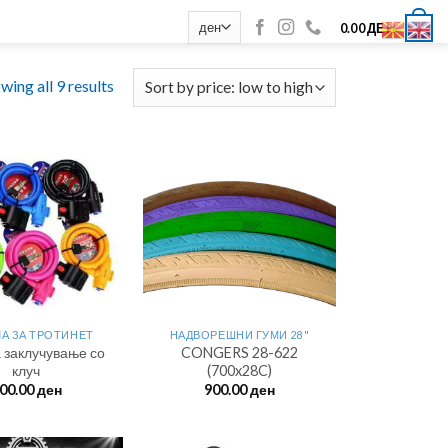
0
0.00
ДЕН
wing all 9 results
А ЗА ТРОТИНЕТ
НАДВОРЕШНИ ГУМИ 28"
а заклучување со
CONGERS 28-622
клуч
(700x28C)
00.00
ден
900.00
ден