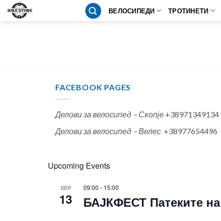
Skip
ВЕЛОСИПЕДИ
ТРОТИНЕТИ
to
content
FACEBOOK PAGES
Делови за велосипед – Скопје
+38971349134
Делови за велосипед – Велес
+38977654496
Upcoming Events
09:00
-
15:00
SEP
13
БАЈКФЕСТ Патеките на 